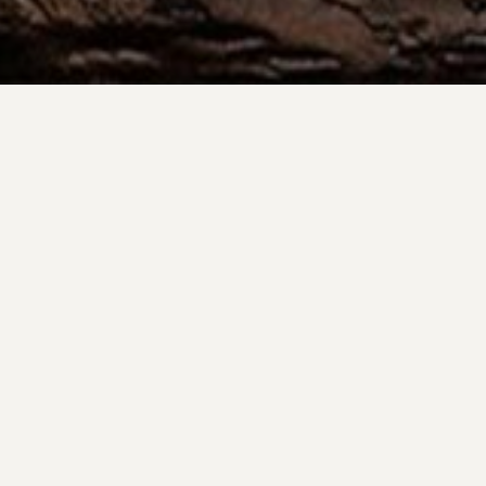
Todos
Casamentos
Ensaios
15 Anos
Diverso
DUNAS DE AREIA
VI