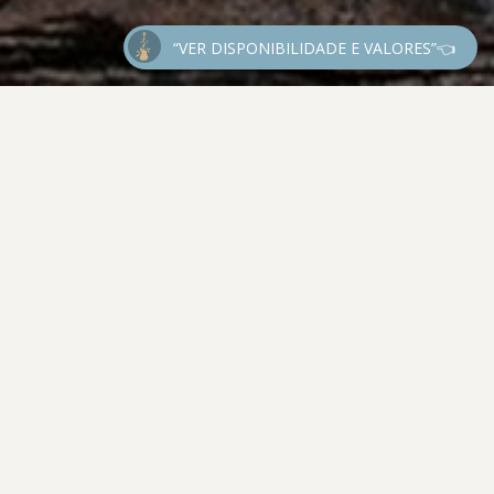
“VER DISPONIBILIDADE E VALORES”👈
s
LLA GIARDINI