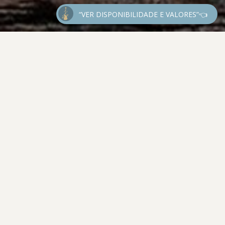
“VER DISPONIBILIDADE E VALORES”👈
s
ESPERA DE ATENA
OTOSHOOT IN DUBAI - UAE