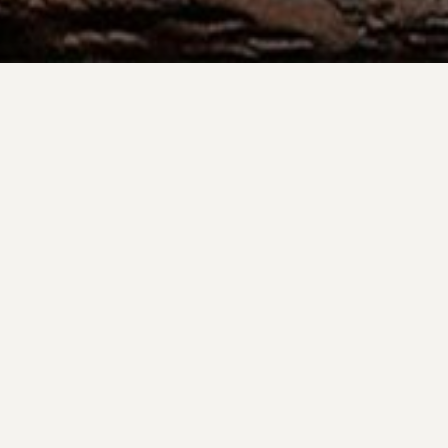
Todos
Casamentos
Ensaios
15 Anos
Diverso
ENSAIO MELISSA
À 
ENSAIO BOUDOIR
PH