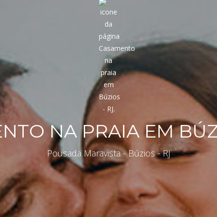
TO NA PRAIA EM BÚZI
Pousada Maravista - Búzios - RJ