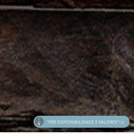
“VER DISPONIBILIDADE E VALORES”👈