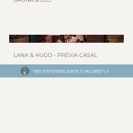
BRUNA & LÉO
LANA & HUGO - PRÉVIA CASAL
“VER DISPONIBILIDADE E VALORES”👈
‹
1
2
3
4