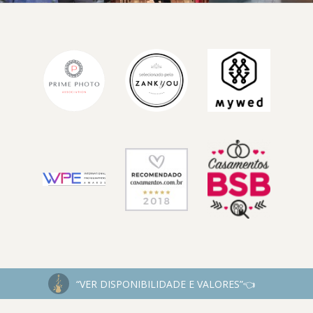
DESTAQUES
“VER DISPONIBILIDADE E VALORES”👈