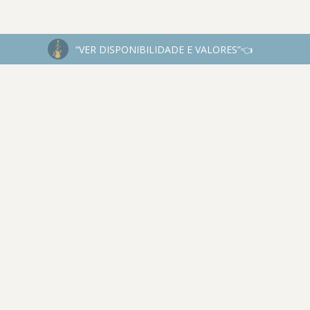
“VER DISPONIBILIDADE E VALORES”👈
INSTAGRAM
@JESSEJAMESFOTOGRAFIA