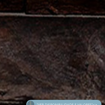
“VER DISPONIBILIDADE E VALORES”👈