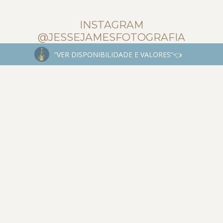
INSTAGRAM
@JESSEJAMESFOTOGRAFIA
“VER DISPONIBILIDADE E VALORES”👈