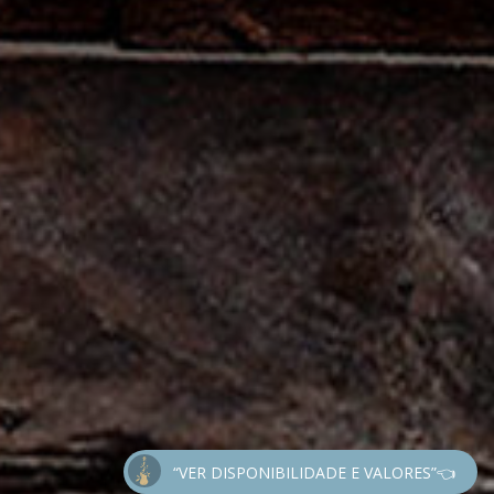
“VER DISPONIBILIDADE E VALORES”👈