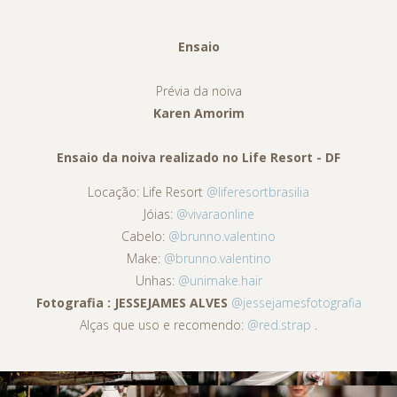
Ensaio
Prévia da noiva
Karen Amorim
Ensaio da noiva realizado no Life Resort - DF
Locação: Life Resort
@liferesortbrasilia
Jóias:
@vivaraonline
Cabelo:
@brunno.valentino
Make:
@brunno.valentino
Unhas:
@unimake.hair
Fotografia : JESSEJAMES ALVES
@jessejamesfotografia
Alças que uso e recomendo:
@red.strap
.