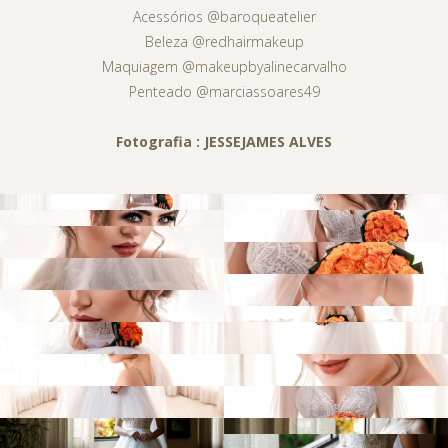
Acessórios @baroqueatelier
Beleza @redhairmakeup
Maquiagem @makeupbyalinecarvalho
Penteado @marciassoares49
Fotografia : JESSEJAMES ALVES