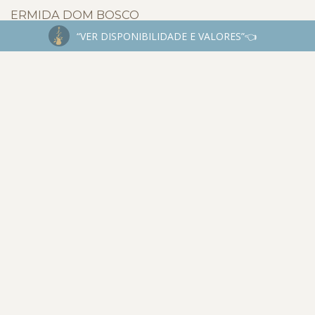
ERMIDA DOM BOSCO
“VER DISPONIBILIDADE E VALORES”👈
INSTAGRAM
@JESSEJAMESFOTOGRAFIA