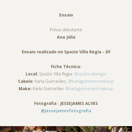
Ensaio
Prévia debutante
Ana Júlia
Ensaio realizado no Spazio Villa Regia - DF
Ficha Técnica:
Local:
Spazio Villa Regia:
@spaziovillaregia
Cabelo:
Karla Guimarães,
@
karlaguimaresmakeup
Make:
Karla Guimarães
@karlaguimaraesmakeup
Fotografia : JESSEJAMES ALVES
@jessejamesfotografia